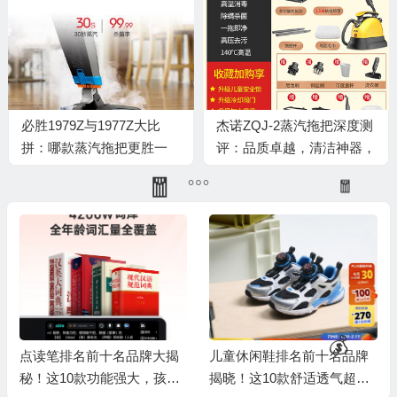
必胜1979Z与1977Z大比
杰诺ZQJ-2蒸汽拖把深度测
拼：哪款蒸汽拖把更胜一
评：品质卓越，清洁神器，
筹？
你值得拥有！
🧧
💰
点读笔排名前十名品牌大揭
儿童休闲鞋排名前十名品牌
秘！这10款功能强大，孩子
揭晓！这10款舒适透气超好