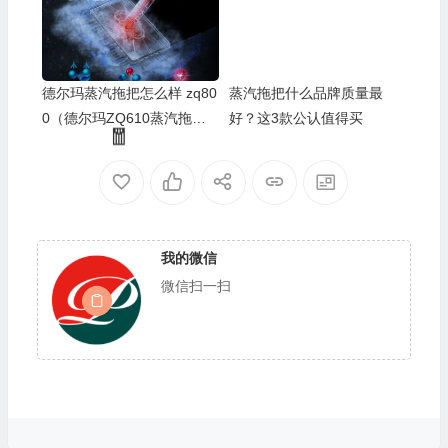
🧧
德尔玛蒸汽拖把怎么样 zq80
蒸汽拖把什么品牌质量最
0（德尔玛ZQ610蒸汽拖把
好？这3款公认值得买
靠谱吗,揭秘内幕）
🧧
我的微信
微信扫一扫
🧧
🧧