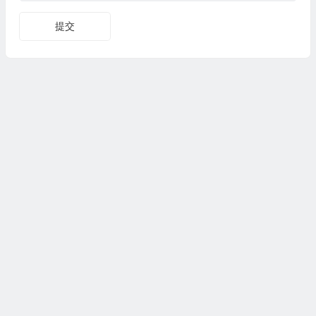
💰
提交
🧧
Copyright © 测评众 版权所有，
湘ICP备18025367号-3
湘公网安备43112602000276
湘ICP备18025367号-3