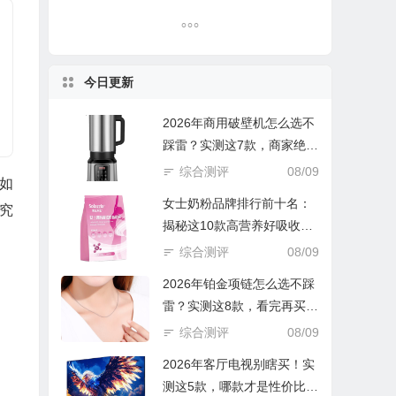
今日更新
2026年商用破壁机怎么选不
踩雷？实测这7款，商家绝不
会告诉你的避坑指南！
综合测评
08/09
如
女士奶粉品牌排行前十名：
V究
揭秘这10款高营养好吸收的
优选款！
综合测评
08/09
2026年铂金项链怎么选不踩
雷？实测这8款，看完再买立
省一半钱！
综合测评
08/09
2026年客厅电视别瞎买！实
测这5款，哪款才是性价比之