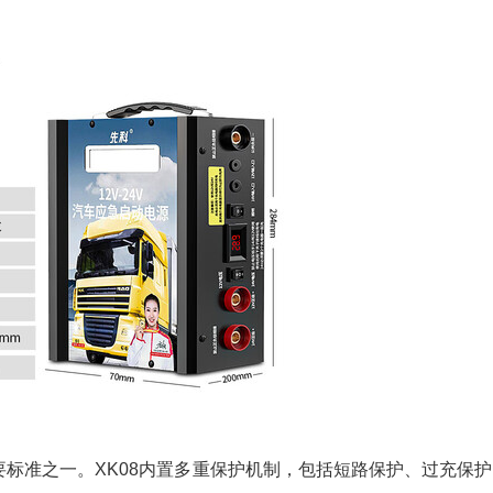
准之一。XK08内置多重保护机制，包括短路保护、过充保护