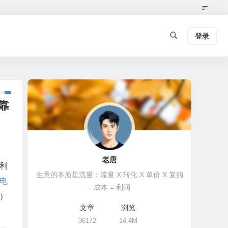
登录
靠
老唐
利
生意的本质是流量：流量 X 转化 X 单价 X 复购
电
- 成本 = 利润
）
文章
浏览
36172
14.4M