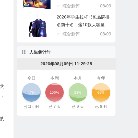
王？
综合测评
08/09
2026年学生拉杆书包品牌排
名前十名，这10款大容量减
负，护脊设计超赞！
综合测评
08/09
人生倒计时
2026年08月09日 11:29:26
今日
本周
本月
今年
为
47%
100%
29%
66%
，
已
11
小时
已
7
天
已
9
天
已
8
月
的