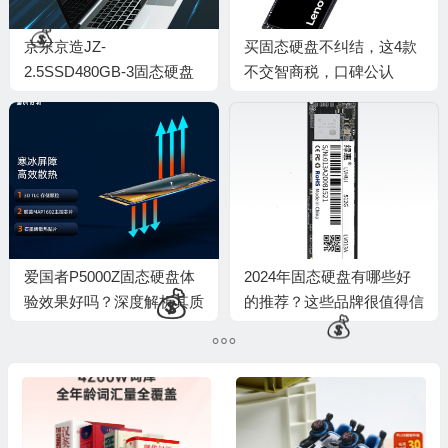
京东京造JZ-
买固态硬盘不纠结，这4款
2.5SSD480GB-3固态硬盘
不交智商税，口碑公认
评测：性价比之选，性能不
凡
🎁
爱国者P5000Z固态硬盘体
2024年固态硬盘有哪些好
验效果好吗？深度解析其质
的推荐？这些品牌很值得信
量表现
赖