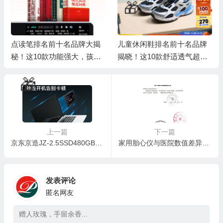
🎁
点读笔排名前十名品牌大揭
儿童休闲鞋排名前十名品牌
秘！这10款功能强大，孩子
揭晓！这10款舒适透气超好
学习好帮手
穿
🎁
上一篇
下一篇
京东京造JZ-2.5SSD480GB-3固态硬盘评测：性价比之选，性能不凡
家用胎心仪与医院数值差异之谜：嘉医250ml胎心仪真的靠谱吗？
发表评论
🎁
匿名网友
🧧