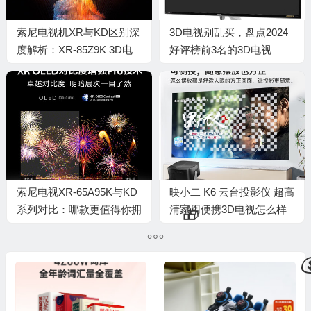
🎁
索尼电视机XR与KD区别深
3D电视别乱买，盘点2024
度解析：XR-85Z9K 3D电
好评榜前3名的3D电视
视到底如何，值得入手吗？
💰
索尼电视XR-65A95K与KD
映小二 K6 云台投影仪 超高
系列对比：哪款更值得你拥
清家用便携3D电视怎么样
有？
（映小二 K6 云台投影仪 超
高清家用便携3D电视值得
手入吗）
🎁