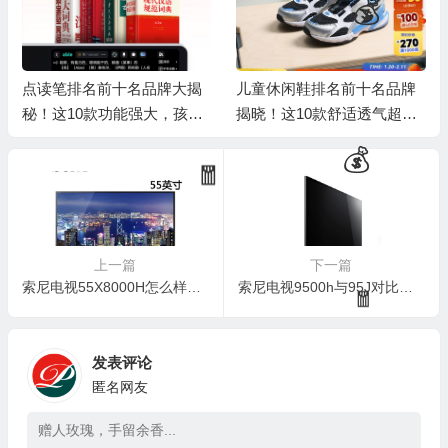
🎁
点读笔排名前十名品牌大揭
儿童休闲鞋排名前十名品牌
秘！这10款功能强大，孩子
揭晓！这10款舒适透气超好
学习好帮手
穿
上一篇
下一篇
索尼电视55X8000H怎么样：探寻画质与性能的平衡点
索尼电视9500h与95J对比：哪款更值得入手？
💰
发表评论
匿名网友