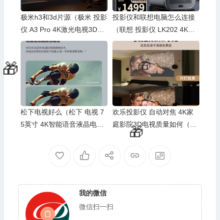
💰
极米h3和3d片源（极米 投影
投影仪和联想电脑怎么连接
仪 A3 Pro 4K激光电视3D电
（联想 投影仪 LK202 4K家
视好不好）
庭影院3D电视体验效果好
吗）
松下电视好么（松下 电视 7
欢乐投影仪 自动对焦 4K家
5英寸 4K智能语音液晶电视3
庭影院3D电视质量如何（欢
D电视值得手入吗）
乐投影仪 自动对焦 4K家庭
影院3D电视质量如何）
🎁
我的微信
微信扫一扫