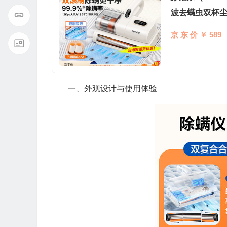
波去螨虫双杯尘
京 东 价 ￥ 589
一、外观设计与使用体验