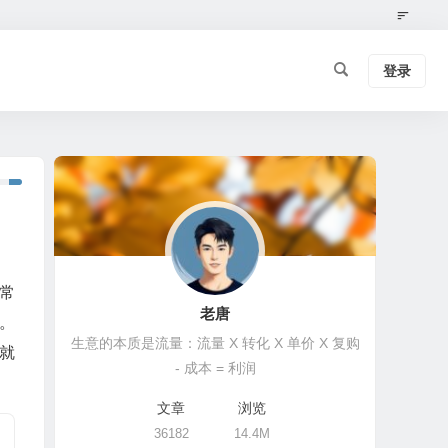
登录
常
老唐
。
生意的本质是流量：流量 X 转化 X 单价 X 复购
就
- 成本 = 利润
文章
浏览
36182
14.4M