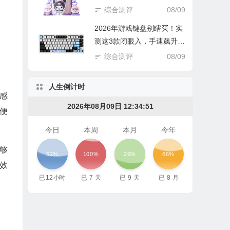
雷！
综合测评
08/09
2026年游戏键盘别瞎买！实
测这3款闭眼入，手速飙升不
踩雷！
综合测评
08/09
人生倒计时
感
2026年08月09日 12:34:52
便
今日
本周
本月
今年
够
52%
100%
29%
66%
效
已
12
小时
已
7
天
已
9
天
已
8
月