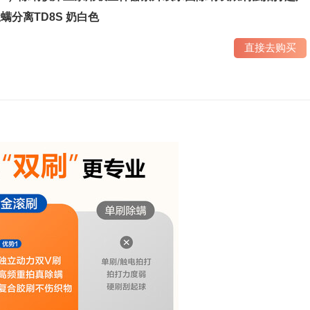
螨分离TD8S 奶白色
直接去购买