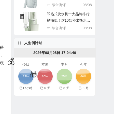
踩坑谁后悔！
综合测评
08/08
即热式饮水机十大品牌排行
榜揭晓！这10款秒出热水超
实用
综合测评
08/08
人生倒计时
赢得
2026年08月08日 17:04:41
，
外观
今日
本周
本月
今年
71%
85%
25%
66%
已
17
小时
已
6
天
已
8
天
已
8
月