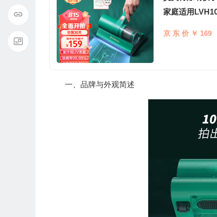
家庭适用LVH10
京 东 价 ￥ 169
一、品牌与外观简述