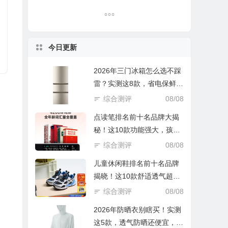
今日更新
2026年三门冰箱怎么选不踩
雷？实测这8款，省电保鲜还
实惠！
综合测评
08/08
点读笔排名前十名品牌大揭
秘！这10款功能强大，孩子
学习好帮手
综合测评
08/08
儿童休闲鞋排名前十名品牌
揭晓！这10款舒适透气超好
穿
综合测评
08/08
2026年防晒衣别瞎买！实测
这5款，透气防晒还便宜，谁