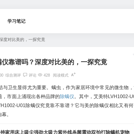
学习笔记
吗？深度对比美的，一探究竟
01除螨仪靠谱吗？深度对比美的，一探究竟
00
综合测评
评论
428
阅读模式
洁与卫生显得尤为重要。螨虫，作为家居环境中常见的微生物，
题，市面上涌现出各种品牌的
除螨仪
。其中，艾美特LVH1002-U
1002-U01除螨仪究竟靠不靠谱？它与美的除螨仪相比又有何
内幕。
手持家用床上吸尘强劲大吸力紫外线杀菌震动双拍打除螨机宠物