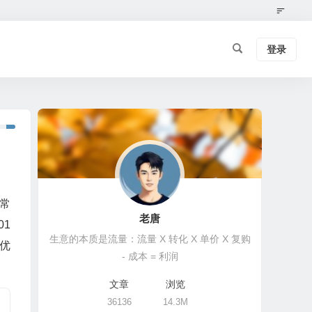
登录
常
老唐
01
生意的本质是流量：流量 X 转化 X 单价 X 复购
优
- 成本 = 利润
文章
浏览
36136
14.3M